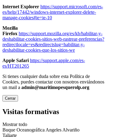
Internet Explorer
https://support.microsoft.com/es-
es/help/17442/windows-internet-explorer-delete-
manage-cookies#ie=ie-10
Mozilla
Firefox
https://support.mozilla.org/es/kb/habilitar-y-
deshabilitar-cookies-sitios-web-rastrear-preferencias?
redirectlocale=es&redirectslug=habilitar-y-
deshabilitar-cookies-que-los-sitios-we
Apple Safari
https://support.apple.com/es-
es/HT201265
Si tienes cualquier duda sobre esta Política de
Cookies, puedes contactar con nosotros enviándonos
un mail a
admin@maritimopesquerolp.org
Cerrar
Visitas formativas
Mostrar todo
Buque Oceanográfica Angeles Alvariño
Taliarte